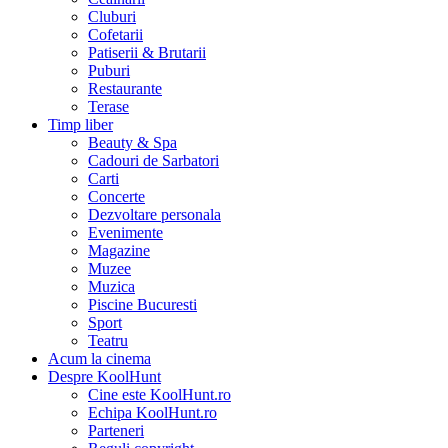
Cluburi
Cofetarii
Patiserii & Brutarii
Puburi
Restaurante
Terase
Timp liber
Beauty & Spa
Cadouri de Sarbatori
Carti
Concerte
Dezvoltare personala
Evenimente
Magazine
Muzee
Muzica
Piscine Bucuresti
Sport
Teatru
Acum la cinema
Despre KoolHunt
Cine este KoolHunt.ro
Echipa KoolHunt.ro
Parteneri