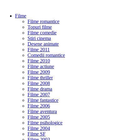
Filme
Filme romantice
Topuri filme
Filme comedie
Stiri cinema
Desene animate
Filme 2011
Comedii romantice
Filme 2010
Filme actiune
Filme 2009
Filme thriller
Filme 2008
Filme drama
Filme 2007
Filme fantastice
Filme 2006
Filme aventura
Filme 2005
Filme psihologice
Filme 2004
Filme SF
Filme 2003