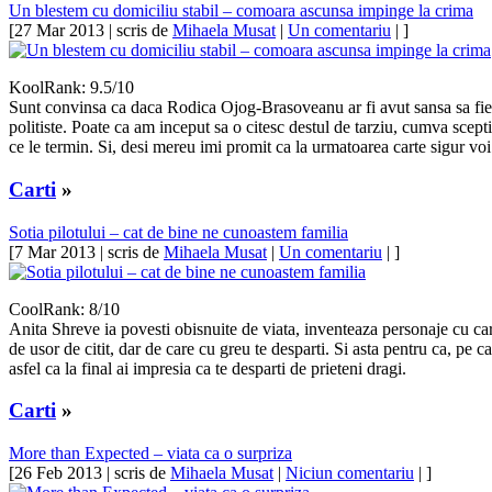
Un blestem cu domiciliu stabil – comoara ascunsa impinge la crima
[27 Mar 2013 | scris de
Mihaela Musat
|
Un comentariu
| ]
KoolRank: 9.5/10
Sunt convinsa ca daca Rodica Ojog-Brasoveanu ar fi avut sansa sa fie pub
politiste. Poate ca am inceput sa o citesc destul de tarziu, cumva scept
ce le termin. Si, desi mereu imi promit ca la urmatoarea carte sigur v
Carti
»
Sotia pilotului – cat de bine ne cunoastem familia
[7 Mar 2013 | scris de
Mihaela Musat
|
Un comentariu
| ]
CoolRank: 8/10
Anita Shreve ia povesti obisnuite de viata, inventeaza personaje cu care
de usor de citit, dar de care cu greu te desparti. Si asta pentru ca, pe
asfel ca la final ai impresia ca te desparti de prieteni dragi.
Carti
»
More than Expected – viata ca o surpriza
[26 Feb 2013 | scris de
Mihaela Musat
|
Niciun comentariu
| ]