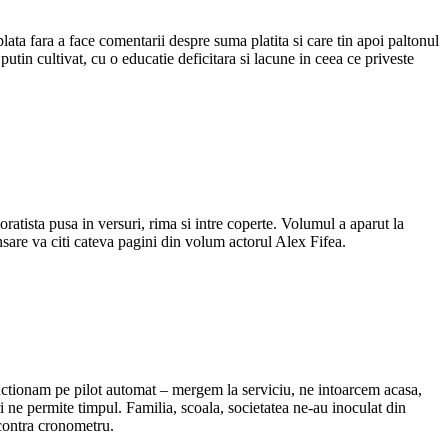
plata fara a face comentarii despre suma platita si care tin apoi paltonul
putin cultivat, cu o educatie deficitara si lacune in ceea ce priveste
atista pusa in versuri, rima si intre coperte. Volumul a aparut la
ansare va citi cateva pagini din volum actorul Alex Fifea.
 functionam pe pilot automat – mergem la serviciu, ne intoarcem acasa,
i ne permite timpul. Familia, scoala, societatea ne-au inoculat din
, contra cronometru.