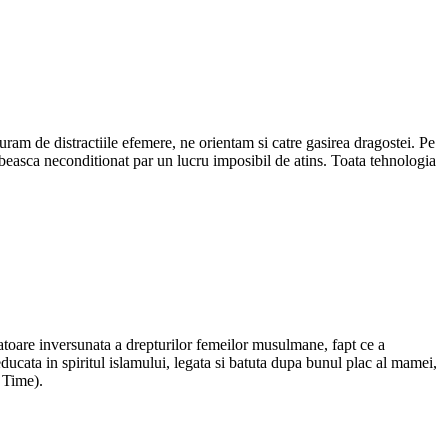
turam de distractiile efemere, ne orientam si catre gasirea dragostei. Pe
iubeasca neconditionat par un lucru imposibil de atins. Toata tehnologia
aratoare inversunata a drepturilor femeilor musulmane, fapt ce a
educata in spiritul islamului, legata si batuta dupa bunul plac al mamei,
i Time).