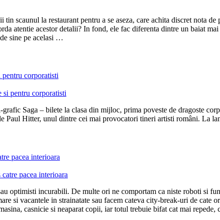
 tin scaunul la restaurant pentru a se aseza, care achita discret nota de 
da atentie acestor detalii? In fond, ele fac diferenta dintre un baiat mai 
 de sine pe acelasi …
 pentru corporatisti
rafic Saga – bilete la clasa din mijloc, prima poveste de dragoste corpor
de Paul Hitter, unul dintre cei mai provocatori tineri artisti români. La l
tre pacea interioara
ati sau optimisti incurabili. De multe ori ne comportam ca niste roboti si
re si vacantele in strainatate sau facem cateva city-break-uri de cate or
 masina, casnicie si neaparat copii, iar totul trebuie bifat cat mai repede