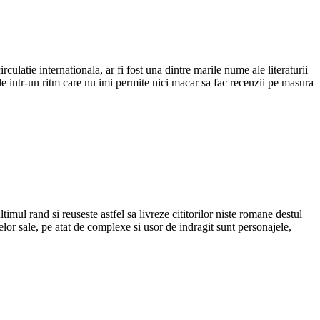
ulatie internationala, ar fi fost una dintre marile nume ale literaturii
ele intr-un ritm care nu imi permite nici macar sa fac recenzii pe masura
imul rand si reuseste astfel sa livreze cititorilor niste romane destul
elor sale, pe atat de complexe si usor de indragit sunt personajele,