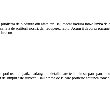
licata de o editura din afara tarii sau macar tradusa intr-o limba de circ
ica fata de scriitorii nostri, dar recuperez rapid. Acum ii devorez roman
oi face un …
 poti usor empatiza, adauga un detaliu care te tine in suspans pana la ult
 cat de simplu este subiectul sau drama de la care porneste actiunea roman