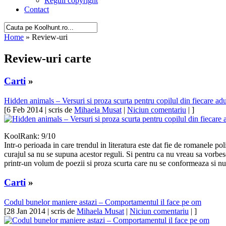
Reguli copyright
Contact
Home
» Review-uri
Review-uri carte
Carti
»
Hidden animals – Versuri si proza scurta pentru copilul din fiecare adu
[6 Feb 2014 | scris de
Mihaela Musat
|
Niciun comentariu
| ]
KoolRank: 9/10
Intr-o perioada in care trendul in literatura este dat fie de romanele poli
curajul sa nu se supuna acestor reguli. Si pentru ca nu vreau sa vorbesc
printr-un volum de poezii si proza scurta care nu se conformeaza si n
Carti
»
Codul bunelor maniere astazi – Comportamentul il face pe om
[28 Jan 2014 | scris de
Mihaela Musat
|
Niciun comentariu
| ]