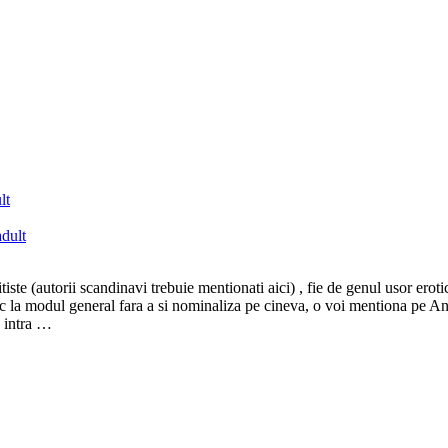
lt
tiste (autorii scandinavi trebuie mentionati aici) , fie de genul usor erotic
 la modul general fara a si nominaliza pe cineva, o voi mentiona pe Anca 
u intra …