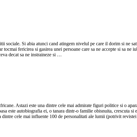
tii sociale. Si abia atunci cand atingem nivelul pe care il dorim si ne sa
ar tocmai fericirea si gasirea unei persoane care sa ne accepte si sa ne 
tceva decat sa ne instraineze si …
fricane. Astazi este una dintre cele mai admirate figuri politice si o ap
asa este autobiografia ei, o tanara dintr-o familie obisnuita, crescuta si 
 dintre cele mai influente 100 de personalitati ale lumii (potrivit reviste