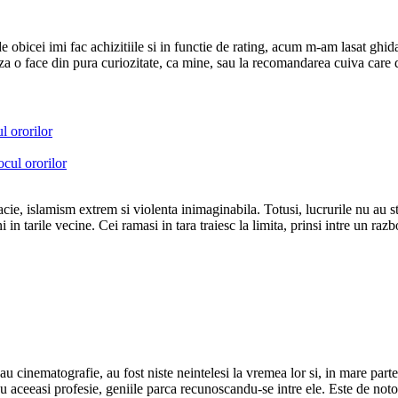
e obicei imi fac achizitiile si in functie de rating, acum m-am lasat g
eaza o face din pura curiozitate, ca mine, sau la recomandarea cuiva care de
l ororilor
acie, islamism extrem si violenta inimaginabila. Totusi, lucrurile nu au s
in tarile vecine. Cei ramasi in tara traiesc la limita, prinsi intre un raz
cinematografie, au fost niste neintelesi la vremea lor si, in mare parte, d
cu aceeasi profesie, geniile parca recunoscandu-se intre ele. Este de not