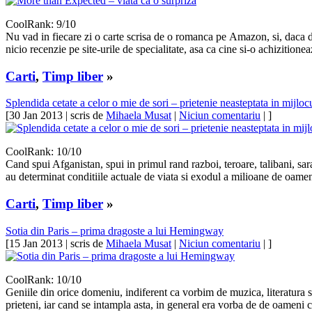
CoolRank: 9/10
Nu vad in fiecare zi o carte scrisa de o romanca pe Amazon, si, daca d
nicio recenzie pe site-urile de specialitate, asa ca cine si-o achizition
Carti
,
Timp liber
»
Splendida cetate a celor o mie de sori – prietenie neasteptata in mijlocu
[30 Jan 2013 | scris de
Mihaela Musat
|
Niciun comentariu
| ]
CoolRank: 10/10
Cand spui Afganistan, spui in primul rand razboi, teroare, talibani, sar
au determinat conditiile actuale de viata si exodul a milioane de oameni 
Carti
,
Timp liber
»
Sotia din Paris – prima dragoste a lui Hemingway
[15 Jan 2013 | scris de
Mihaela Musat
|
Niciun comentariu
| ]
CoolRank: 10/10
Geniile din orice domeniu, indiferent ca vorbim de muzica, literatura sau 
prieteni, iar cand se intampla asta, in general era vorba de de oameni 