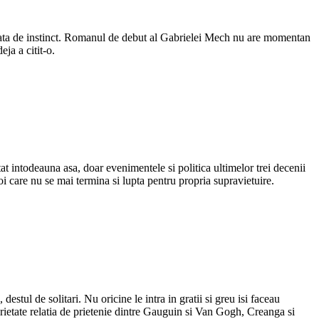
hidata de instinct. Romanul de debut al Gabrielei Mech nu are momentan
ja a citit-o.
tat intodeauna asa, doar evenimentele si politica ultimelor trei decenii
boi care nu se mai termina si lupta pentru propria supravietuire.
estul de solitari. Nu oricine le intra in gratii si greu isi faceau
orietate relatia de prietenie dintre Gauguin si Van Gogh, Creanga si