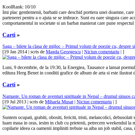
KoolRank: 10/10
Imi plac gentlemenii, barbatii care deschid portiera unei doamne, care ii
partenerei pentru a o ajuta se se imbrace. Sunt eu oare singura care acor
comportamentul in societate si un barbat manierat care pune respectul
Carti
»
Saga – bilete la clasa de mijloc – Primul volum de poezie cu, despre si
[19 Jan 2014 | scris de
Magda Georgescu
|
Niciun comentariu
| ]
Luni, 9 decembrie, de la 19:30, la Energiea, Tausance a lansat poemul-g
editura Herg Benet in conditii grafice de album de arta si este ilustrat 
Carti
»
Namaste. Un roman de aventuri spirituale in Nepal – drumul sinuos ca
[19 Jul 2013 | scris de
Mihaela Musat
|
Niciun comentariu
| ]
Suntem ocupati, grabiti, obositi, fericiti, tristi, melancolici, debusol
luam masa in oras, iesim in club cu prietenii, petrecem weekendul la ma
copilarie ideea ca oamenii impliniti trebuie sa aiba un job stabil, casa,