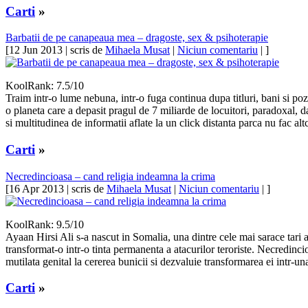
Carti
»
Barbatii de pe canapeaua mea – dragoste, sex & psihoterapie
[12 Jun 2013 | scris de
Mihaela Musat
|
Niciun comentariu
| ]
KoolRank: 7.5/10
Traim intr-o lume nebuna, intr-o fuga continua dupa titluri, bani si pozi
o planeta care a depasit pragul de 7 miliarde de locuitori, paradoxal, d
si multitudinea de informatii aflate la un click distanta parca nu fac al
Carti
»
Necredincioasa – cand religia indeamna la crima
[16 Apr 2013 | scris de
Mihaela Musat
|
Niciun comentariu
| ]
KoolRank: 9.5/10
Ayaan Hirsi Ali s-a nascut in Somalia, una dintre cele mai sarace tari a
transformat-o intr-o tinta permanenta a atacurilor teroriste. Necredincio
mutilata genital la cererea bunicii si dezvaluie transformarea ei intr-una
Carti
»