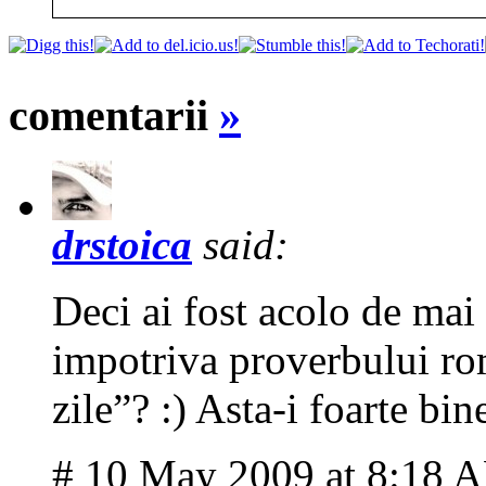
comentarii
»
drstoica
said:
Deci ai fost acolo de mai
impotriva proverbului ro
zile”? :) Asta-i foarte bi
# 10 May 2009 at 8:18 