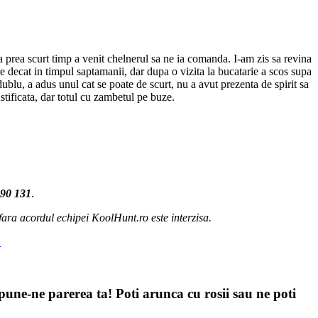
 prea scurt timp a venit chelnerul sa ne ia comanda. I-am zis sa revina
re decat in timpul saptamanii, dar dupa o vizita la bucatarie a scos supa
ublu, a adus unul cat se poate de scurt, nu a avut prezenta de spirit sa
stificata, dar totul cu zambetul pe buze.
90 131
.
ara acordul echipei KoolHunt.ro este interzisa.
pune-ne parerea ta! Poti arunca cu rosii sau ne poti