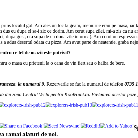
prins localul gol. Am ales un loc la geam, meniurile erau pe masa, iar la
m dus eu dupa el sa-i zic ce dorim. Am cerut supa zilei, mi-a zis ca nu a
aci, dupa gust, era supa de cu doua zile in urma). Am cerut un espresso d
us a adus desertul odata cu pizza. Am avut parte de neatentie, graba neju
ntru ce fel de ocazii este potrivit?
entru o masa cu prietenii la o cana de vin fiert sau o halba de bere.
ranceza, la numarul 9
. Rezervarile se fac la numarul de telefon
0735 1
Pub din zona Centrul Vechi pentru KoolHunt.ro. Preluarea acestor poze f
S
a ramai alaturi de noi.