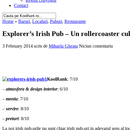
Reguli copyright
Contact
Home
»
Baruri
,
Localuri
,
Puburi
,
Restaurante
Explorer’s Irish Pub – Un rollercoaster cu
3 February 2014 scris de
Mihaela Gheata
Niciun comentariu
KoolRank
: 7/10
–
atmosfera & design interior
: 6/10
–
meniu
: 7/10
–
servire
: 8/10
–
preturi
: 8/10
La noi irish pub-urile nu sunt chiar irish pub-uri in adevarul sens al lo