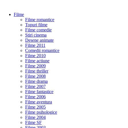
Filme
Filme romantice
Topuri filme
Filme comedie
Stiri cinema
Desene animate
Filme 2011
Comedii romantice
Filme 2010
Filme actiune
Filme 2009
Filme thriller
Filme 2008
Filme drama
Filme 2007
Filme fantastice
Filme 2006
Filme aventura
Filme 2005
Filme psihologice
Filme 2004
Filme SF
Filme 2003