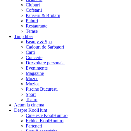
Cluburi
Cofetarii
Patiserii & Brutarii
Puburi
Restaurante
Terase
Timp liber
Beauty & Spa
Cadouri de Sarbatori
Carti
Concerte
Dezvoltare personala
Evenimente
Magazine
Muzee
Muzica
Piscine Bucuresti
Sport
Teatru
Acum la cinema
Despre KoolHunt
Cine este KoolHunt.ro
Echipa KoolHunt.ro
Parteneri