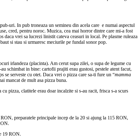
sh pub-uri. In pub troneaza un semineu din acela care e numai aspectul
 puse, cred, pentru noroc. Muzica, cea mai horror dintre care mi-a fost
s daca vrei sa lucrezi linistit cateva ceasuri in local. Pe plasme ruleaza
e baut si stau si urmaresc meciurile pe fundal sonor pop.
locuri irlandeza (placinta). Am cerut supa zilei, o supa de legume cu
u schimbat in bine: cartofii prajiti erau gustosi, pestele atent facut,
s se serveste cu otet. Daca vrei o pizza care sa-ti fure un “
mamma
 mai mancat de mult asa pizza buna.
u pizza, clatitele erau doar incalzite si s-au racit, frisca s-a scurs
23 RON, preparatele principale incep de la 20 si ajung la 115 RON,
 RON.
ste 19 RON.