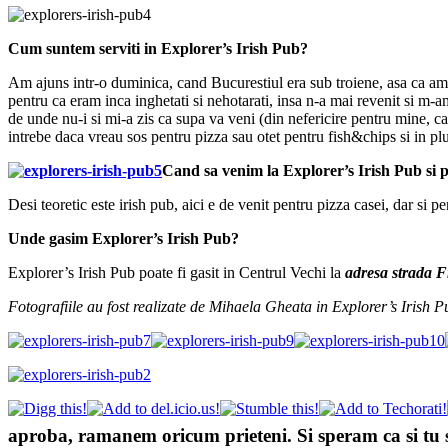
Cum suntem serviti in Explorer’s Irish Pub?
Am ajuns intr-o duminica, cand Bucurestiul era sub troiene, asa ca am 
pentru ca eram inca inghetati si nehotarati, insa n-a mai revenit si m-a
de unde nu-i si mi-a zis ca supa va veni (din nefericire pentru mine, c
intrebe daca vreau sos pentru pizza sau otet pentru fish&chips si in pl
Cand sa venim la Explorer’s Irish Pub si pe
Desi teoretic este irish pub, aici e de venit pentru pizza casei, dar si p
Unde gasim Explorer’s Irish Pub?
Explorer’s Irish Pub poate fi gasit in Centrul Vechi la
adresa strada F
Fotografiile au fost realizate de Mihaela Gheata in Explorer’s Irish 
aproba, ramanem oricum prieteni. Si speram ca si tu s