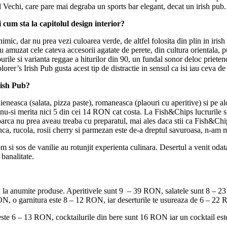
ul Vechi, care pare mai degraba un sports bar elegant, decat un irish pub.
 cum sta la capitolul design interior?
mic, dar nu prea vezi culoarea verde, de altfel folosita din plin in iri
M-au amuzat cele cateva accesorii agatate de perete, din cultura orientala,
ourile si varianta reggae a hiturilor din 90, un fundal sonor deloc prieteno
lorer’s Irish Pub gusta acest tip de distractie in sensul ca isi iau ceva d
rish Pub?
ieneasca (salata, pizza paste), romaneasca (plaouri cu aperitive) si pe a
e nu-si merita nici 5 din cei 14 RON cat costa. La Fish&Chips lucrurile s-a
parca nu prea aveau treaba cu preparatul, mai ales daca stii ca Fish&Chip
ca, rucola, rosii cherry si parmezan este de-a dreptul savuroasa, n-am
m si sos de vanilie au rotunjit experienta culinara. Desertul a venit odata c
banalitate.
ari la anumite produse. Aperitivele sunt 9 – 39 RON, salatele sunt 8 – 
ON, o garnitura este 8 – 12 RON, iar deserturile te usureaza de 6 – 22
ste 6 – 13 RON, cocktailurile din bere sunt 16 RON iar un cocktail e