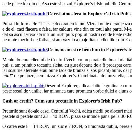
ce le place lor din el. Asa este si cazul Explorer’s Irish pub din Centr
Care-i atmosfera in Explorer’s Irish Pub si
Pub-ul in forma de “L” este decorat cu lemn. Vizual nu te deranjeaza ni
e de el, caci flacara e falsa, iar caldura vine din cu totul alta parte. 
dat sa ascult vreodata intr-un irish pub: pop-ul nostru cel de toate radi
pe mute meciuri de fotbal, si am vazut ca majoritatea clientilor din Exp
Ce mancam si ce bem bun in Explorer’s I
Meniul bucura clientul de Centrul Vechi cu preparate din bucataria ital
pui, si am primit o tocanita sleita, cu gust departe de a fi proaspat car
iar sosurile aferente erau bune (sos de branza si sos picant) bune, dar 
mia!
” de pe buze, cere pizza Explorer’s. Combinatia de mozarella, sun
Desertul Explorer, adica clatitele gratinate cu ro
peste sosul de vanilie, iar minunea care promitea vorbe dulci a ajuns o 
Cash or credit? Cum sunt preturile in Explorer’s Irish Pub?
Preturile sunt de-ale casei Centrului Vechi, adica medii pe alocuri m
pastele si pestele sunt 23 – 40 RON, pizza se intinde pana pe la 30 R
O cafea este 8 – 14 RON, un suc e 7 RON, o limonada dublu, berea e