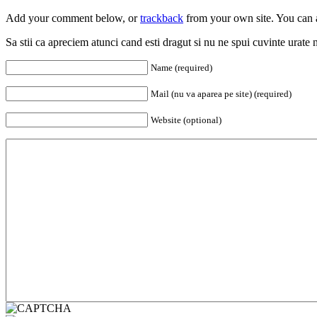
Add your comment below, or
trackback
from your own site. You can 
Sa stii ca apreciem atunci cand esti dragut si nu ne spui cuvinte urate nic
Name (required)
Mail (nu va aparea pe site) (required)
Website (optional)