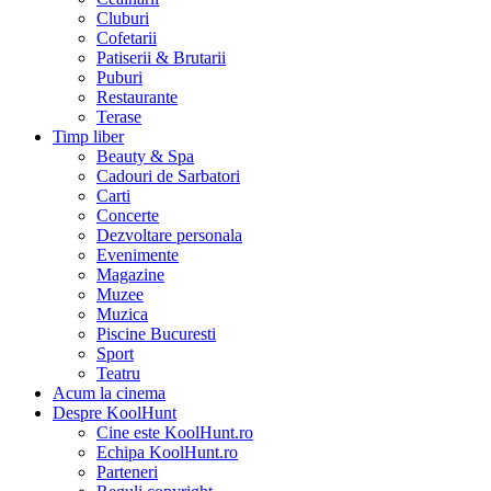
Cluburi
Cofetarii
Patiserii & Brutarii
Puburi
Restaurante
Terase
Timp liber
Beauty & Spa
Cadouri de Sarbatori
Carti
Concerte
Dezvoltare personala
Evenimente
Magazine
Muzee
Muzica
Piscine Bucuresti
Sport
Teatru
Acum la cinema
Despre KoolHunt
Cine este KoolHunt.ro
Echipa KoolHunt.ro
Parteneri