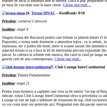
felinare de sticla si lumanari albe in interior. Daca-ti plac preparatele 
pe baza de ciocolata sunt la mare cinste.
Citeste mai mult…
6.
Terasa MNAC
– KoolRank: 8/10
Priveliste
: cartierul Cotroceni
Inaltime
: etajul 4
Singura terasa din Bucuresti pentru care trebuie sa platesti intrare (5 
Poporului, o terasa unde domneste o atmosfera lejera , cu iz artistic, in
marisoara, are o podea din lemn, mese si scaune usoare din aluminiu si 
aspectul terasei si sa o faca la fel de interesanta precum expozitiile d
placut. In cafenea in schimb este muzica, din cand in cand pe langa mobil
gasesti carti de arta contemporana.
Citeste mai mult..
.
7. Club Lounge InterContinental
Priveliste
: Palatul Parlamentului
Inaltime
: etajul 21
Pentru zona business a capitalei care vrea sa fie mereu “
on top of thin
ridicate, totusi Club Lounge InterContinental ofera si privelistea cu ade
Lounge-ul este de fapt o imbinare de restaurant de top, club exclusivis
va vor costa niste ore petrecute aici. Programul este din pacate oarec