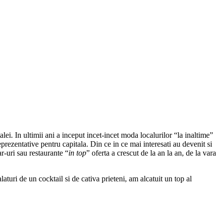
lei. In ultimii ani a inceput incet-incet moda localurilor “la inaltime”
eprezentative pentru capitala. Din ce in ce mai interesati au devenit si
ar-uri sau restaurante “
in top
” oferta a crescut de la an la an, de la vara
aturi de un cocktail si de cativa prieteni, am alcatuit un top al