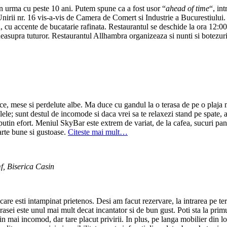
n urma cu peste 10 ani. Putem spune ca a fost usor “
ahead of time
“, in
 Unirii nr. 16 vis-a-vis de Camera de Comert si Industrie a Bucurestiului
cu accente de bucatarie rafinata. Restaurantul se deschide la ora 12:00
deasupra tuturor. Restaurantul Allhambra organizeaza si nunti si botezuri
ece, mese si perdelute albe. Ma duce cu gandul la o terasa de pe o plaja 
ele; sunt destul de incomode si daca vrei sa te relaxezi stand pe spate, ai
putin efort. Meniul SkyBar este extrem de variat, de la cafea, sucuri pana 
arte bune si gustoase.
Citeste mai mult…
f, Biserica Casin
 care esti intampinat prietenos. Desi am facut rezervare, la intrarea pe te
sei este unul mai mult decat incantator si de bun gust. Poti sta la primu
in mai incomod, dar tare placut privirii. In plus, pe langa mobilier din loc