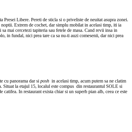
resei Libere. Pereti de sticla si o priveliste de neuitat asupra zonei.
noptii. Extrem de cochet, dar simplu mobilat in acelasi timp, iti ia
ti sa mai cercetezi tapiteria sau fetele de masa. Cand revii insa in
lo, in fundal, nici prea tare ca sa nu-ti auzi comesenii, dar nici prea
nte cu panorama dar si
posh
in acelasi timp, acum putem sa ne clatim
 Situat la etajul 15, localul este compus din restaurantul SOLE si
catifea. In restaurant exista chiar si un superb pian alb, ceea ce este