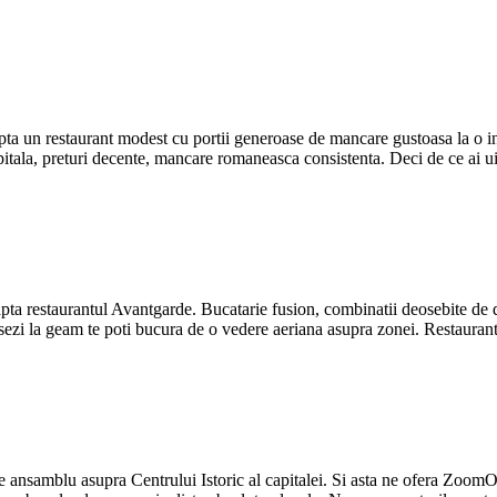
apta un restaurant modest cu portii generoase de mancare gustoasa la o i
itala, preturi decente, mancare romaneasca consistenta. Deci de ce ai uit
a restaurantul Avantgarde. Bucatarie fusion, combinatii deosebite de dulc
asezi la geam te poti bucura de o vedere aeriana asupra zonei. Restauran
e ansamblu asupra Centrului Istoric al capitalei. Si asta ne ofera ZoomO