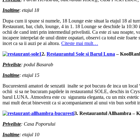
Inaltime
:
etajul 18
Dupa cum ii spune si numele, 18 Lounge este situat la etajul 18 al turn
Restaurant, bar, club, lounge, 4 in 1. 18 Lounge se deschide la 10:30 in
ochii de cand intri prin intermediul privelistii. Ca este zi sau noapte, v
incapere interpelat de unul dintre ospatari, observi ca totul este foarte 
incet ca sa ii auzi pe ai altora.
Citeste mai mult…
2.
Restaurantul Sole si Barul Luna
– KoolRank
Priveliste
: podul Basarab
Inaltime
: etajul 15
Bucurestenii amatori de senzatii inalte se pot bucura de inca un loca
ochii si sa ne bucuram papilele in restaurantul SOLE, deschis in Crys
barul LUNA. Atmosfera este cu siguranta eleganta, cu un mix estetic inte
mai mult decat binevenit ca si acompaniament al unui vin bun sorbit i
3. Restaurantul Allhambra – 
Priveliste
: Casa Poporului
Inaltime
: etajul 10