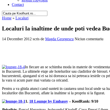
Reguli copyright
Contact
Home
»
Localuri
Localuri la inaltime de unde poti vedea Bu
14 December 2012 scris de
Magda Georgescu
Niciun comentariu
In fiecare an se schimba moda in materie de vestimentatie,
in Bucuresti. La ultimele etaje ale hotelurilor sau cladirilor de birouri
bucurestenii, ajungand si ei sa isi doreasca sa isi petreaca iesirile cu p
la vara si acum pare mai variata ca oricand.
Pentru a va ghida atunci cand sunteti in cautarea unui local unde sa luat
localurilor din Bucuresti, aflate la inaltime si la propriu si la figurat.
1.
18 Lounge by Embassy
– KoolRank: 9/10
Priveliste
:
Parcul Herastrau, bulevardul Kiseleff, Casa Presei Libere