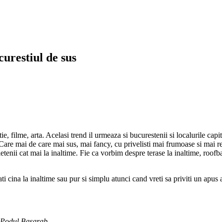
curestiul de sus
 filme, arta. Acelasi trend il urmeaza si bucurestenii si localurile capita
. Care mai de care mai sus, mai fancy, cu privelisti mai frumoase si mai r
rietenii cat mai la inaltime. Fie ca vorbim despre terase la inaltime, roofb
i cina la inaltime sau pur si simplu atunci cand vreti sa priviti un apus al
, Podul Basarab