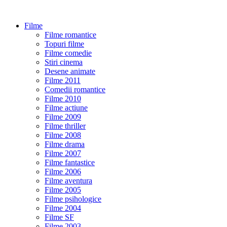
Filme
Filme romantice
Topuri filme
Filme comedie
Stiri cinema
Desene animate
Filme 2011
Comedii romantice
Filme 2010
Filme actiune
Filme 2009
Filme thriller
Filme 2008
Filme drama
Filme 2007
Filme fantastice
Filme 2006
Filme aventura
Filme 2005
Filme psihologice
Filme 2004
Filme SF
Filme 2003