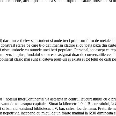
mediteraneene, aici ai posibilitatea sa te infrupti din salate, bruschete s
lei) daca nu esti elev sau student si unde treci printr-un filtru de metal
 constrast starea pe care ti-o dat imensa cladire si cu toata paza din curt
niste umbrele cu numele unei beri populare. Personal, tot astept ca repre
in muzeu. In plus, fundalul sonor este asigurat doar de conversatiile vecin
ierul clasic mai sunt si cateva pouf-uri si exista si tot felul de carti pe
gs
”
hotelul InterContinental va asteapta in centrul Bucurestiului cu o priv
varat de top asupra capitalei. Situat la kilometrul 0 al Bucurestiului, la
t si bar, aici existand biblioteca, TV, bar, cafea, loc de masa. Preturi
um nepotrivit, incepand cu micul dejun foarte matinal la 6:30 dimineata s