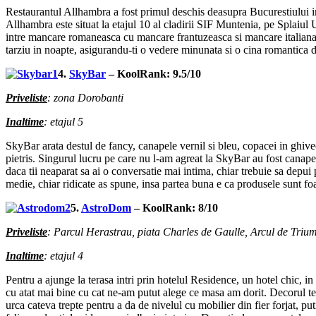
Restaurantul Allhambra a fost primul deschis deasupra Bucurestiului i
Allhambra este situat la etajul 10 al cladirii SIF Muntenia, pe Splaiul
intre mancare romaneasca cu mancare frantuzeasca si mancare italiana, 
tarziu in noapte, asigurandu-ti o vedere minunata si o cina romantica 
4.
SkyBar
– KoolRank: 9.5/10
Priveliste
: zona Dorobanti
Inaltime
: etajul 5
SkyBar arata destul de fancy, canapele vernil si bleu, copacei in ghiv
pietris. Singurul lucru pe care nu l-am agreat la SkyBar au fost canapel
daca tii neaparat sa ai o conversatie mai intima, chiar trebuie sa depui 
medie, chiar ridicate as spune, insa partea buna e ca produsele sunt fo
5.
AstroDom
– KoolRank: 8/10
Priveliste
: Parcul Herastrau, piata Charles de Gaulle, Arcul de Trium
Inaltime
: etajul 4
Pentru a ajunge la terasa intri prin hotelul Residence, un hotel chic, in
cu atat mai bine cu cat ne-am putut alege ce masa am dorit. Decorul tera
urca cateva trepte pentru a da de nivelul cu mobilier din fier forjat, put