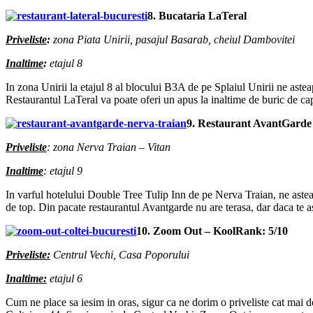
8. Bucataria LaTeral
Priveliste
:
zona Piata Unirii, pasajul Basarab, cheiul Dambovitei
Inaltime
:
etajul 8
In zona Unirii la etajul 8 al blocului B3A de pe Splaiul Unirii ne aste
Restaurantul LaTeral va poate oferi un apus la inaltime de buric de cap
9. Restaurant AvantGarde
Priveliste
: zona Nerva Traian – Vitan
Inaltime
: etajul 9
In varful hotelului Double Tree Tulip Inn de pe Nerva Traian, ne asteapt
de top. Din pacate restaurantul Avantgarde nu are terasa, dar daca te 
10. Zoom Out – KoolRank: 5/10
Priveliste
:
Centrul Vechi, Casa Poporului
Inaltime
:
etajul 6
Cum ne place sa iesim in oras, sigur ca ne dorim o priveliste cat mai d