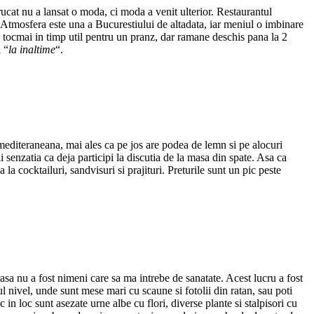
trucat nu a lansat o moda, ci moda a venit ulterior. Restaurantul
. Atmosfera este una a Bucurestiului de altadata, iar meniul o imbinare
 tocmai in timp util pentru un pranz, dar ramane deschis pana la 2
 “
la inaltime
“.
mediteraneana, mai ales ca pe jos are podea de lemn si pe alocuri
 senzatia ca deja participi la discutia de la masa din spate. Asa ca
la cocktailuri, sandvisuri si prajituri. Preturile sunt un pic peste
rasa nu a fost nimeni care sa ma intrebe de sanatate. Acest lucru a fost
l nivel, unde sunt mese mari cu scaune si fotolii din ratan, sau poti
 in loc sunt asezate urne albe cu flori, diverse plante si stalpisori cu