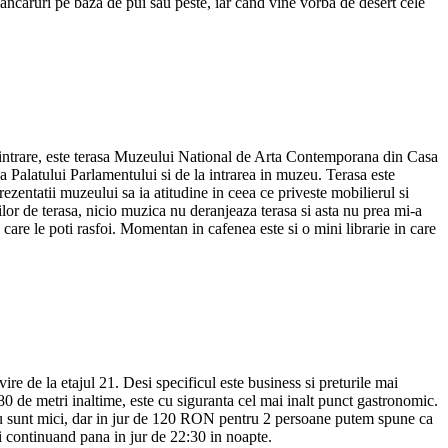
i mancaruri pe baza de pui sau peste, iar cand vine vorba de desert cele
e la intrare, este terasa Muzeului National de Arta Contemporana din Casa
ea Palatului Parlamentului si de la intrarea in muzeu. Terasa este
zentatii muzeului sa ia atitudine in ceea ce priveste mobilierul si
ilor de terasa, nicio muzica nu deranjeaza terasa si asta nu prea mi-a
 care le poti rasfoi. Momentan in cafenea este si o mini librarie in care
ire de la etajul 21. Desi specificul este business si preturile mai
 80 de metri inaltime, este cu siguranta cel mai inalt punct gastronomic.
le nu sunt mici, dar in jur de 120 RON pentru 2 persoane putem spune ca
i continuand pana in jur de 22:30 in noapte.