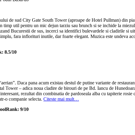
ului de sud City Gate South Tower (aproape de Hotel Pullman) din piata P
 timp util pentru un mic dejun tarziu sau brunch si se inchide la miezul 
azand Bucurestii de sus, incerci sa identifici bulevardele si cladirile si ui
simplu, fara inflorituri inutile, dar foarte elegant. Muzica este undeva aco
: 8.5/10
l “aerian”. Daca pana acum existau destul de putine variante de restaura
tal Tower – adica noua cladire de birouri de pe Bd. Iancu de Hunedoara.
resant, rezultat din combinatia de pardoseala alba cu tapiterie rosie de 
ntr-o companie selecta.
Citeste mai mult…
KoolRank: 9/10