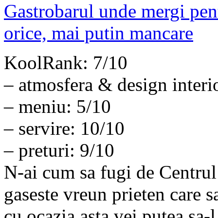
KoolRank: 7/10
– atmosfera & design interi
– meniu: 5/10
– servire: 10/10
– preturi: 9/10
N-ai cum sa fugi de Centrul 
gaseste vreun prieten care sa
cu ocazia asta vei putea sa-l