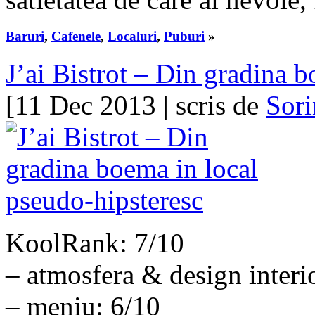
Baruri
,
Cafenele
,
Localuri
,
Puburi
»
J’ai Bistrot – Din gradina 
[11 Dec 2013 | scris de
Sori
KoolRank: 7/10
– atmosfera & design interi
– meniu: 6/10