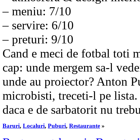
– meniu: 7/10
– servire: 6/10
– preturi: 9/10
Cand e meci de fotbal toti m
cap: unde mergem sa-l ved
unde au proiector? Anton Pu
microbisti, treceti-l pe lista
daca e de sarbatorit nu trebu
Baruri
,
Localuri
,
Puburi
,
Restaurante
»