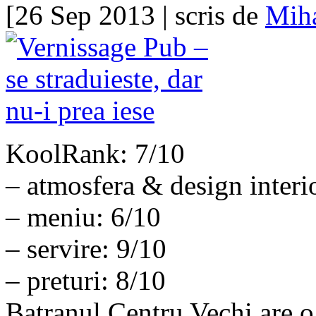
[26 Sep 2013 | scris de
Miha
KoolRank: 7/10
– atmosfera & design interi
– meniu: 6/10
– servire: 9/10
– preturi: 8/10
Batranul Centru Vechi are o 