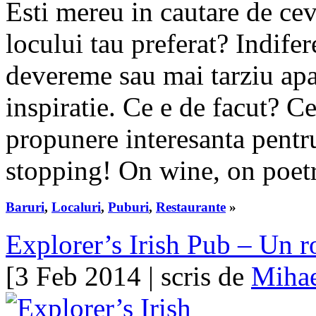
Esti mereu in cautare de cev
locului tau preferat? Indifer
devereme sau mai tarziu ap
inspiratie. Ce e de facut? C
propunere interesanta pentr
stopping! On wine, on poetr
Baruri
,
Localuri
,
Puburi
,
Restaurante
»
Explorer’s Irish Pub – Un ro
[3 Feb 2014 | scris de
Mihae