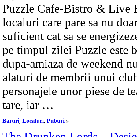
Puzzle Cafe-Bistro & Live E
localuri care pare sa nu doa
suficient cat sa se energizez
pe timpul zilei Puzzle este b
dupa-amiaza de weekend nu s
alaturi de membrii unui club
personajele unor piese de te
tare, iar …
Baruri
,
Localuri
,
Puburi
»
The Drunken Lords – Design 