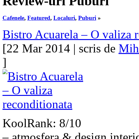
Review-uri Puburi
Cafenele
,
Featured
,
Localuri
,
Puburi
»
Bistro Acuarela – O valiza 
[22 Mar 2014 | scris de
Mih
]
KoolRank: 8/10
– atmosfera & design interi