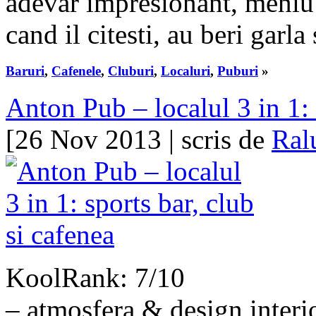
adevar impresionant, meniu e
cand il citesti, au beri garl
Baruri
,
Cafenele
,
Cluburi
,
Localuri
,
Puburi
»
Anton Pub – localul 3 in 1: 
[26 Nov 2013 | scris de
Ral
KoolRank: 7/10
– atmosfera & design interi