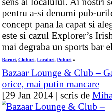
sens al localului. Ai nostri
pentru a-si denumi pub-urile,
concept pana la capat si aleg
este si cazul Explorer’s Iri
mai degraba un sports bar el
Baruri
,
Cluburi
,
Localuri
,
Puburi
»
Bazaar Lounge & Club – Ga
orice, mai putin mancare
[29 Jan 2014 | scris de
Miha