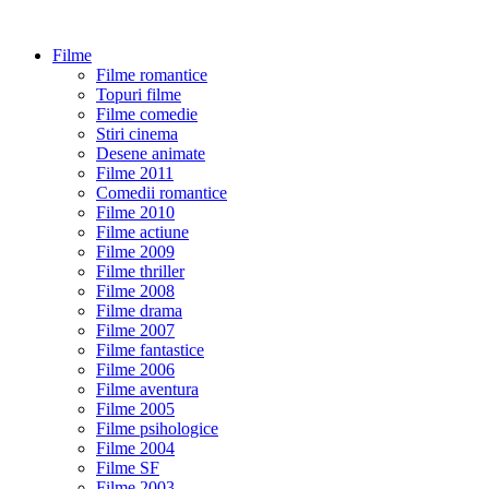
Filme
Filme romantice
Topuri filme
Filme comedie
Stiri cinema
Desene animate
Filme 2011
Comedii romantice
Filme 2010
Filme actiune
Filme 2009
Filme thriller
Filme 2008
Filme drama
Filme 2007
Filme fantastice
Filme 2006
Filme aventura
Filme 2005
Filme psihologice
Filme 2004
Filme SF
Filme 2003