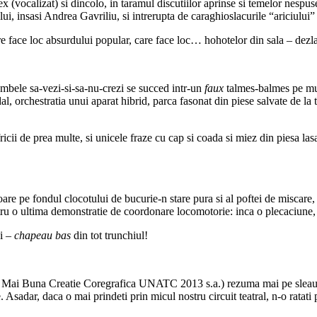
sex (vocalizat) si dincolo, in taramul discutiilor aprinse si temelor nespu
ui, insasi Andrea Gavriliu, si intrerupta de caraghioslacurile “ariciului
e face loc absurdului popular, care face loc… hohotelor din sala – dezlan
tumbele sa-vezi-si-sa-nu-crezi se succed intr-un
faux
talmes-balmes pe muzi
, orchestratia unui aparat hibrid, parca fasonat din piese salvate de la
fricii de prea multe, si unicele fraze cu cap si coada si miez din piesa 
ioare pe fondul clocotului de bucurie-n stare pura si al poftei de miscar
tru o ultima demonstratie de coordonare locomotorie: inca o plecaciune,
i –
chapeau bas
din tot trunchiul!
 Mai Buna Creatie Coregrafica UNATC 2013 s.a.) rezuma mai pe sleau to
 Asadar, daca o mai prindeti prin micul nostru circuit teatral, n-o ratat