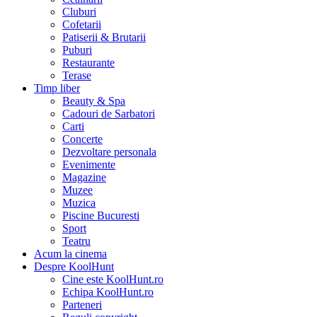
Cluburi
Cofetarii
Patiserii & Brutarii
Puburi
Restaurante
Terase
Timp liber
Beauty & Spa
Cadouri de Sarbatori
Carti
Concerte
Dezvoltare personala
Evenimente
Magazine
Muzee
Muzica
Piscine Bucuresti
Sport
Teatru
Acum la cinema
Despre KoolHunt
Cine este KoolHunt.ro
Echipa KoolHunt.ro
Parteneri