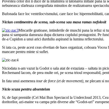
Povestea celor doi ii duce de la intalnirea si tatonarea initiale pana la 
nebuneasca sfarleaza coregrafiata minutios de realizatoarea spectacolul
Bufonada face loc ventrilocvismului, care face loc hipermobilitatii, car
Niciun centimentru de scena, sub-scena sau masa ramas nefolosit
Miscarile gratioase, intinderile de muschi pana la refuz si 
pana si sampania danseaza dupa dictarea cuplului protagonist. Pe fundal
de-a Cupidon a unui arici durduliu aspirand la lumina reflectorului.
Si iata ca, peste acest ceas elvetian de haos organizat, coboara Vocea 
mancare pentru minte si suflet.
Niciodata n-am vazut la Godot o sala atat de extaziata – saltata in pic
Rechemand lacom, de prea multe ori, pe scena trioul responsabil, pen
In fata unui asemenea
tour de force (et de movement),
ne plecam si no
Nicio scuza pentru absenteism
Si, de fapt premiile (Cel Mai Bun Spectacol la Undercloud 2013, Cea
doritorilor, azi-maine va campa prin diverse alte “Godot-uri” europene.