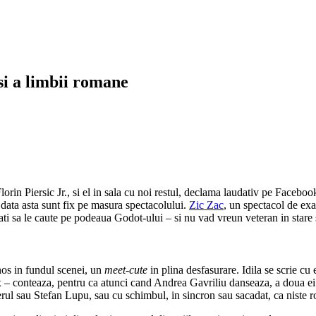
si a limbii romane
lorin Piersic Jr., si el in sala cu noi restul, declama laudativ pe Facebo
e data asta sunt fix pe masura spectacolului.
Zic Zac
, un spectacol de exa
tati sa le caute pe podeaua Godot-ului – si nu vad vreun veteran in stare 
os in fundul scenei, un
meet-cute
in plina desfasurare. Idila se scrie c
– conteaza, pentru ca atunci cand Andrea Gavriliu danseaza, a doua ei p
rul sau Stefan Lupu, sau cu schimbul, in sincron sau sacadat, ca niste ro