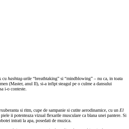
ok cu
hashtag-
urile “breathtaking” si “mindblowing” – nu ca, in toata
men (Master, anul II), si-a infipt steagul pe o culme a dansului
sa i-o conteste.
u exuberanta si ritm, cupe de sampanie si cutite aerodinamice, cu un
El
iele ii potenteaza vizual flexarile musculare ca blana unei pantere. Si
botei intrati la apa, posedati de muzica.