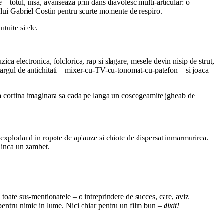
se – totul, insa, avanseaza prin dans diavolesc multi-articular: o
” lui Gabriel Costin pentru scurte momente de respiro.
tuite si ele.
ca electronica, folclorica, rap si slagare, mesele devin nisip de strut,
 targul de antichitati – mixer-cu-TV-cu-tonomat-cu-patefon – si joaca
lasa cortina imaginara sa cada pe langa un coscogeamite jgheab de
e, explodand in ropote de aplauze si chiote de dispersat inmarmurirea.
 inca un zambet.
ate sus-mentionatele – o intreprindere de succes, care, aviz
i pentru nimic in lume. Nici chiar pentru un film bun –
dixit!