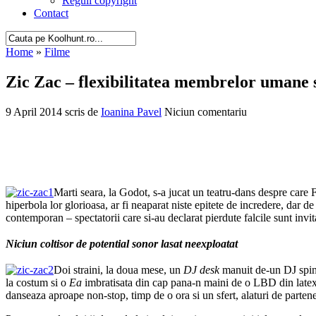
Reguli copyright
Contact
Home
»
Filme
Zic Zac – flexibilitatea membrelor umane 
9 April 2014 scris de
Ioanina Pavel
Niciun comentariu
Marti seara, la Godot, s-a jucat un teatru-dans despre care F
hiperbola lor glorioasa, ar fi neaparat niste epitete de incredere, dar d
contemporan – spectatorii care si-au declarat pierdute falcile sunt invi
Niciun coltisor de potential sonor lasat neexploatat
Doi straini, la doua mese, un
DJ desk
manuit de-un DJ spin
la costum
si o
Ea
imbratisata din cap pana-n maini de o LBD din latex 
danseaza aproape non-stop, timp de o ora si un sfert, alaturi de partene