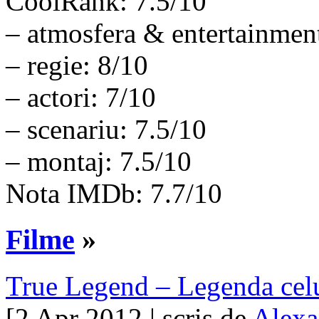
CoolRank: 7.5/10
– atmosfera & entertainmen
– regie: 8/10
– actori: 7/10
– scenariu: 7.5/10
– montaj: 7.5/10
Nota IMDb: 7.7/10
Filme
»
True Legend – Legenda celui
[2 Apr 2012 | scris de
Alexa