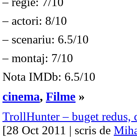
– regie: 7/10
– actori: 8/10
– scenariu: 6.5/10
– montaj: 7/10
Nota IMDb: 6.5/10
cinema
,
Filme
»
TrollHunter – buget redus, d
[28 Oct 2011 | scris de
Miha