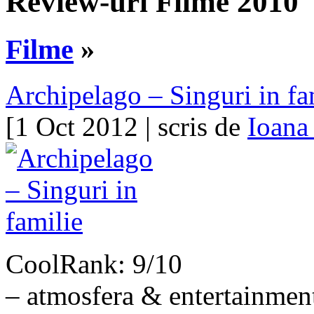
Review-uri Filme 2010
Filme
»
Archipelago – Singuri in fa
[1 Oct 2012 | scris de
Ioana
CoolRank: 9/10
– atmosfera & entertainmen