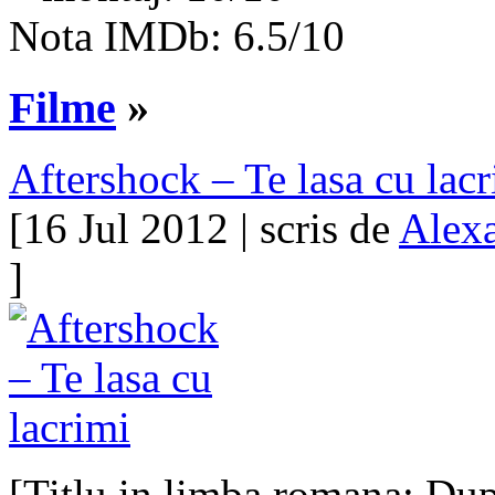
Nota IMDb: 6.5/10
Filme
»
Aftershock – Te lasa cu lac
[16 Jul 2012 | scris de
Alexa
]
[Titlu in limba romana: Du