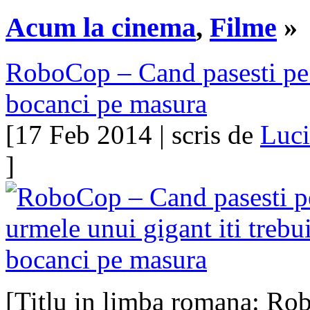
Acum la cinema
,
Filme
»
RoboCop – Cand pasesti pe u
bocanci pe masura
[17 Feb 2014 | scris de
Luc
]
[Titlu in limba romana: R