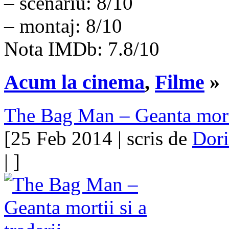
– scenariu: 8/10
– montaj: 8/10
Nota IMDb: 7.8/10
Acum la cinema
,
Filme
»
The Bag Man – Geanta mortii
[25 Feb 2014 | scris de
Dori
| ]