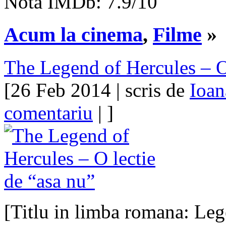
Nota IMDb: 7.9/10
Acum la cinema
,
Filme
»
The Legend of Hercules – O 
[26 Feb 2014 | scris de
Ioan
comentariu
| ]
[Titlu in limba romana: Leg