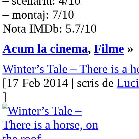
– scenariu: 4/10
– montaj: 7/10
Nota IMDb: 5.7/10
Acum la cinema
,
Filme
»
Winter’s Tale – There is a 
[17 Feb 2014 | scris de
Luc
]