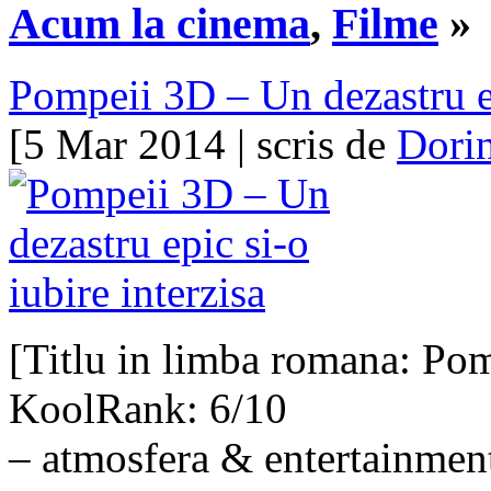
Acum la cinema
,
Filme
»
Pompeii 3D – Un dezastru ep
[5 Mar 2014 | scris de
Dori
[Titlu in limba romana: Pom
KoolRank: 6/10
– atmosfera & entertainment