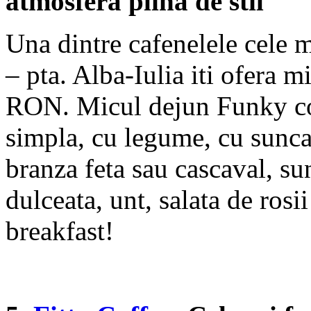
atmosfera plina de stil
Una dintre cafenelele cele m
– pta. Alba-Iulia iti ofera m
RON. Micul dejun Funky con
simpla, cu legume, cu sunca 
branza feta sau cascaval, su
dulceata, unt, salata de rosi
breakfast!