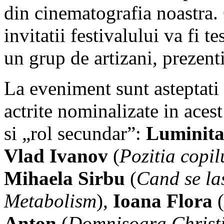
din cinematografia noastra.
invitatii festivalului va fi t
un grup de artizani, prezen
La eveniment sunt asteptati sa
actrite nominalizate in acest
si „rol secundar”:
Luminita
Vlad Ivanov
(
Pozitia copil
Mihaela Sirbu
(
Cand se la
Metabolism
),
Ioana Flora
(
Anton
(
Domnisoara Christ