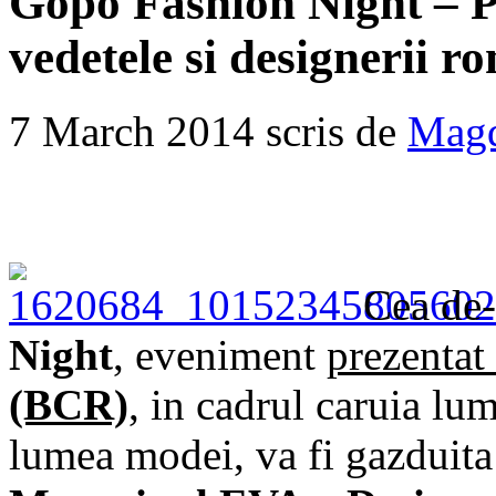
Gopo Fashion Night – P
vedetele si designerii r
7 March 2014 scris de
Magd
Cea de-
Night
, eveniment
prezentat
(BCR)
, in cadrul caruia lum
lumea modei, va fi gazduit