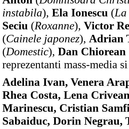
instabila
),
Ela Ionescu
(
La 
Seciu
(
Roxanne
),
Victor R
(
Cainele japonez
),
Adrian 
(
Domestic
),
Dan Chiorean
reprezentanti mass-media si
Adelina Ivan, Venera Ar
Rhea Costa, Lena Criveanu
Marinescu, Cristian Samfi
Sabaiduc, Dorin Negrau, T