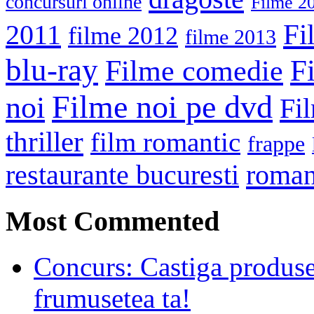
concursuri online
Filme 2
Fi
2011
filme 2012
filme 2013
blu-ray
F
Filme comedie
Filme noi pe dvd
noi
Fi
thriller
film romantic
frappe
roma
restaurante bucuresti
Most Commented
Concurs: Castiga produse
frumusetea ta!