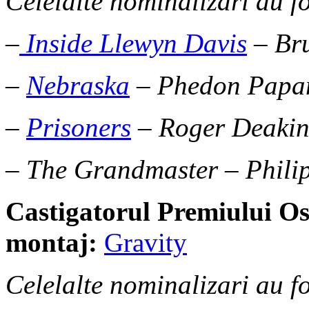
Celelalte nominalizari au fo
–
Inside Llewyn Davis
– Br
–
Nebraska
– Phedon Papa
–
Prisoners
– Roger Deakin
– The Grandmaster – Phili
Castigatorul Premiului
Os
montaj:
Gravity
Celelalte nominalizari au fo