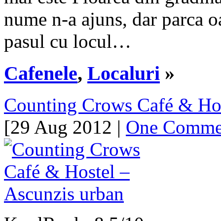
nume n-a ajuns, dar parca oa
pasul cu locul…
Cafenele
,
Localuri
»
Counting Crows Café & Hos
[29 Aug 2012 |
One Comme