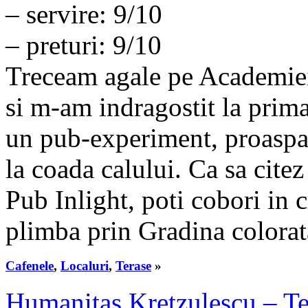
– servire: 9/10
– preturi: 9/10
Treceam agale pe Academiei
si m-am indragostit la prim
un pub-experiment, proaspa
la coada calului. Ca sa cite
Pub Inlight, poti cobori in 
plimba prin Gradina colorat
Cafenele
,
Localuri
,
Terase
»
Humanitas Kretzulescu – Ter