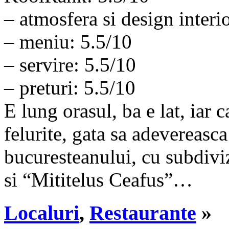
– atmosfera si design interi
– meniu: 5.5/10
– servire: 5.5/10
– preturi: 5.5/10
E lung orasul, ba e lat, iar 
felurite, gata sa adevereas
bucuresteanului, cu subdiviz
si “Mititelus Ceafus”…
Localuri
,
Restaurante
»