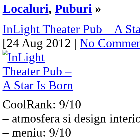
Localuri
,
Puburi
»
InLight Theater Pub – A Sta
[24 Aug 2012 |
No Commen
CoolRank: 9/10
– atmosfera si design interi
– meniu: 9/10